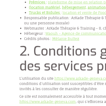
Prémices
:
plateforme de mise en relation po
(location matériel,
hébergement,
animation
Trucks et Bidules
:
location et vente de Food
Responsable publication : ArKade Thérapie & 
ou une personne morale)
Webmaster : ArKade Thérapie & Training – 8, 
Hébergeur :
Waouh – Agence de communicati
Crédits photos :
Mélanie Bultez
2. Conditions g
des services p
L’utilisation du site
https://www.arkade-geneva.
conditions d’utilisation sont susceptibles d’êtr
invités à les consulter de manière régulière.
Ce site est normalement accessible à tout momen
https://www.arkade-geneva.com
, qui s’efforcera