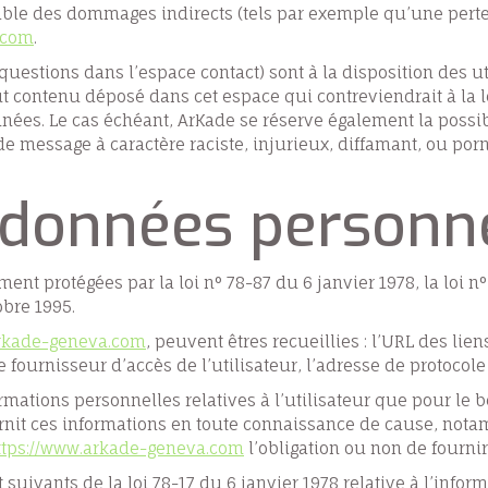
ble des dommages indirects (tels par exemple qu’une perte
.com
.
questions dans l’espace contact) sont à la disposition des ut
contenu déposé dans cet espace qui contreviendrait à la lé
nnées. Le cas échéant, ArKade se réserve également la possib
de message à caractère raciste, injurieux, diffamant, ou por
 données personne
t protégées par la loi n° 78-87 du 6 janvier 1978, la loi n°
obre 1995.
arkade-geneva.com
, peuvent êtres recueillies : l’URL des lien
le fournisseur d’accès de l’utilisateur, l’adresse de protocole I
rmations personnelles relatives à l’utilisateur que pour le b
fournit ces informations en toute connaissance de cause, no
ttps://www.arkade-geneva.com
l’obligation ou non de fournir
uivants de la loi 78-17 du 6 janvier 1978 relative à l’informa