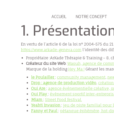
ACCUEIL
NOTRE CONCEPT
1. Présentation
En vertu de l’article 6 de la loi n° 2004-575 du 
https://www.arkade-geneva.com
l’identité des di
Propriétaire :ArKade Thérapie & Training – 8,
Créateur du site Web
:
Waouh, agence de comm
Marque de la holding
Hey Ma !
Gérant les mar
le Poulailler
:
community management
,
new
Drop : agence de production vidéo
,
création
Oui Are
:
agence événementielle créative,
o
Oui Play
:
événement sportif inter-entrepris
Miam
:
Street Food festival.
Yeahti Invasion
:
jeu de piste familial pour l
Fanny et Paul
:
pétanque éphémère,
hot-do