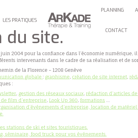
PLANNING
A
LES PRATIQUES
 du site.
CONTACT
21 juin 2004 pour la confiance dans l’économie numérique, il 
fférents intervenants dans le cadre de sa réalisation et de son
 chemin de la Florence – 1208 Genève
unication globale
:
graphisme
,
création de site internet
,
réd
ques :
sletter
,
gestion des réseaux sociaux
,
rédaction d’articles de
 de film d’entreprise
,
Look Up 360
,
formations
…
rganisation d’événements d’entreprise,
location de matérie
e.
es stations de ski et sites touristiques.
g,
séminaire,
food truck pour vos événements.