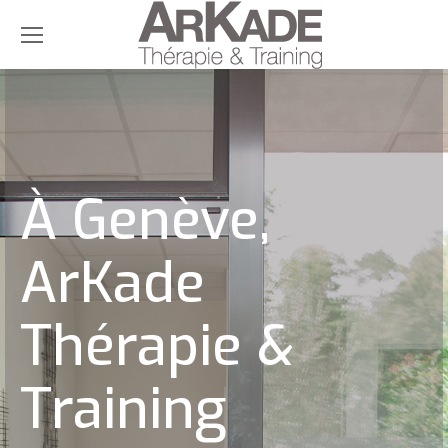
À Genève,
ArKade
Thérapie &
Training